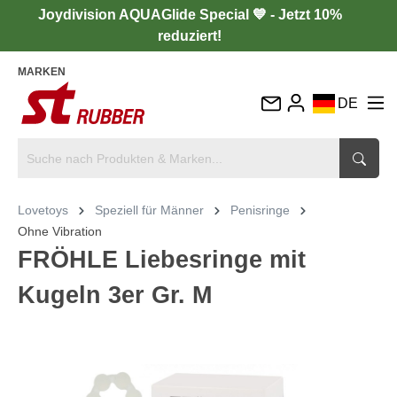
Joydivision AQUAGlide Special 💙 - Jetzt 10%
reduziert!
MARKEN
DE
EN
FR
IT
Lovetoys
Speziell für Männer
Penisringe
ES
Ohne Vibration
FRÖHLE Liebesringe mit
Kugeln 3er Gr. M