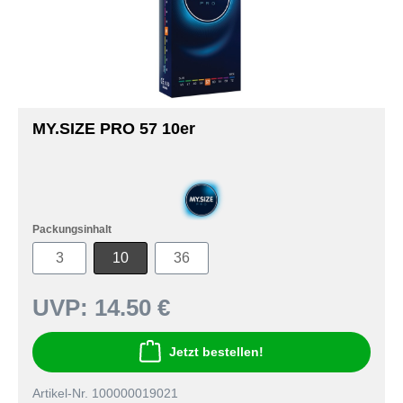
MY.SIZE PRO 57 10er
Packungsinhalt
3
10
36
UVP:
14.50 €
Jetzt bestellen!
Artikel-Nr. 100000019021