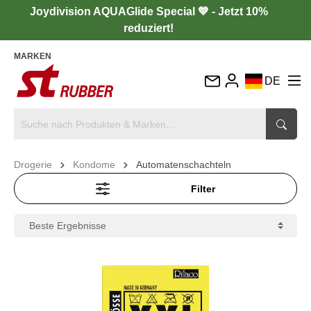
Joydivision AQUAGlide Special 💙 - Jetzt 10%
reduziert!
MARKEN
DE
EN
FR
IT
Drogerie
Kondome
Automatenschachteln
ES
Filter