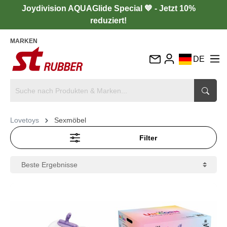
Joydivision AQUAGlide Special 💙 - Jetzt 10%
reduziert!
MARKEN
DE
EN
FR
IT
Lovetoys
Sexmöbel
ES
Filter