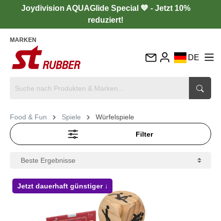
Joydivision AQUAGlide Special 💙 - Jetzt 10%
reduziert!
MARKEN
DE
EN
FR
IT
Food & Fun
Spiele
Würfelspiele
ES
Filter
Jetzt dauerhaft günstiger ↓