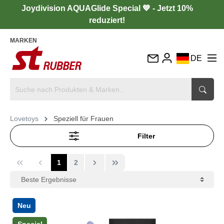
Joydivision AQUAGlide Special 💙 - Jetzt 10%
reduziert!
MARKEN
DE
EN
FR
IT
Lovetoys
Speziell für Frauen
ES
Filter
1
2
Neu