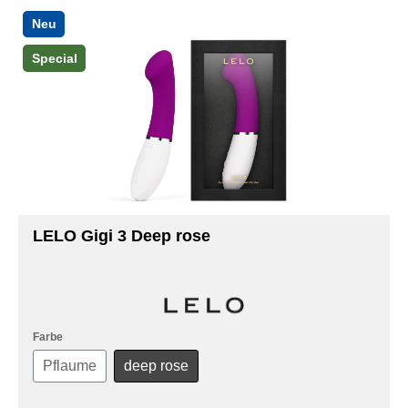
Neu
Special
LELO Gigi 3 Deep rose
Farbe
Pflaume
deep rose