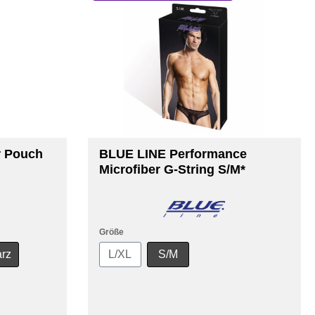
r Pouch
BLUE LINE Performance
Microfiber G-String S/M*
Größe
rz
L/XL
S/M