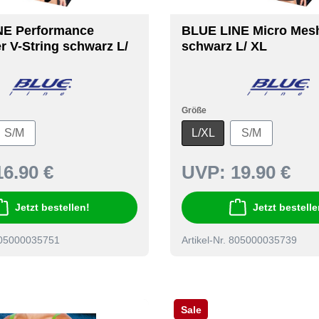
NE Performance
BLUE LINE Micro Mes
r V-String schwarz L/
schwarz L/ XL
Größe
S/M
L/XL
S/M
16.90 €
UVP:
19.90 €
Jetzt bestellen!
Jetzt bestelle
 805000035751
Artikel-Nr. 805000035739
Sale