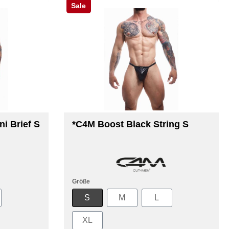
Sale
i Brief S
*C4M Boost Black String S
Größe
S
M
L
XL