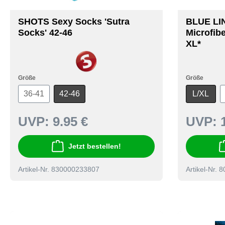
SHOTS Sexy Socks 'Sutra
BLUE LI
Socks' 42-46
Microfibe
XL*
Größe
Größe
36-41
42-46
L/XL
UVP:
9.95 €
UVP:
Jetzt bestellen!
Artikel-Nr. 830000233807
Artikel-Nr.