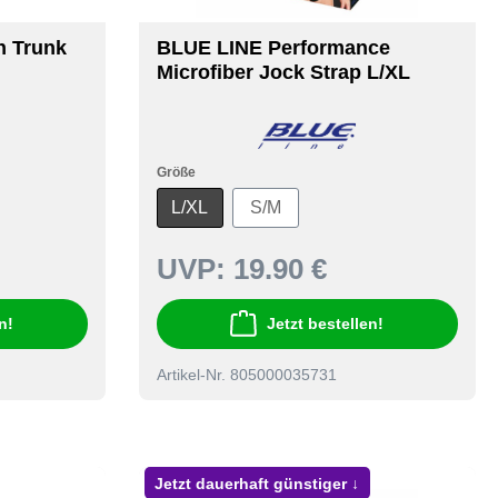
h Trunk
BLUE LINE Performance
Microfiber Jock Strap L/XL
Größe
L/XL
S/M
UVP:
19.90 €
n!
Jetzt bestellen!
Artikel-Nr. 805000035731
Jetzt dauerhaft günstiger ↓