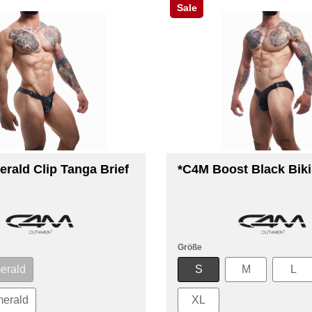
Sale
rald Clip Tanga Brief
*C4M Boost Black Bikin
Größe
erald
S
M
L
erald
XL