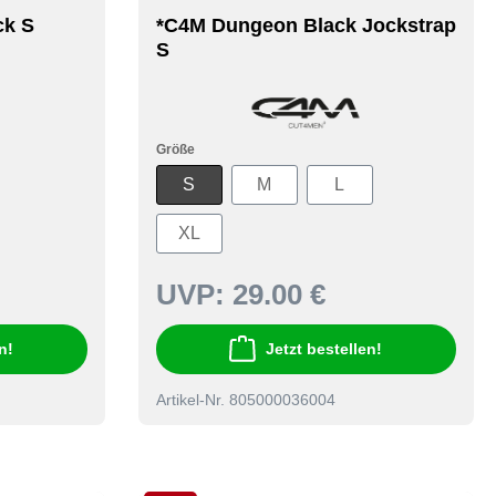
ck S
*C4M Dungeon Black Jockstrap
S
Größe
S
M
L
XL
UVP:
29.00 €
n!
Jetzt bestellen!
Artikel-Nr. 805000036004