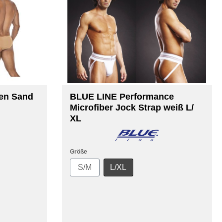
den Sand
BLUE LINE Performance
Microfiber Jock Strap weiß L/
XL
Größe
S/M
L/XL