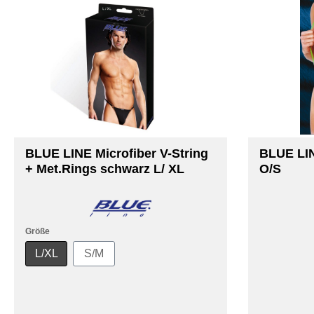
BLUE LINE Microfiber V-String
BLUE LIN
+ Met.Rings schwarz L/ XL
O/S
Größe
L/XL
S/M