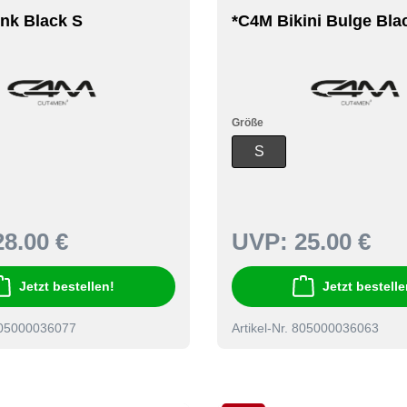
nk Black S
*C4M Bikini Bulge Bla
Größe
S
28.00 €
UVP:
25.00 €
Jetzt bestellen!
Jetzt bestelle
 805000036077
Artikel-Nr. 805000036063