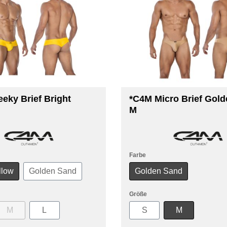
eky Brief Bright
*C4M Micro Brief Gol
M
Farbe
llow
Golden Sand
Golden Sand
Größe
M
L
S
M