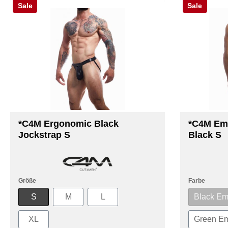
Sale
Sale
*C4M Ergonomic Black
*C4M Eme
Jockstrap S
Black S
Größe
Farbe
S
M
L
Black Em
XL
Green Em