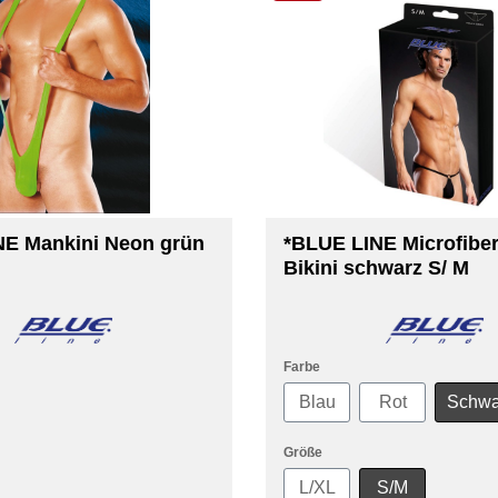
E Mankini Neon grün
*BLUE LINE Microfibe
Bikini schwarz S/ M
Farbe
Blau
Rot
Schwa
Größe
L/XL
S/M