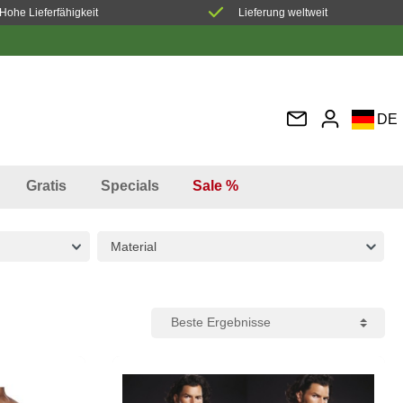
Hohe Lieferfähigkeit
Lieferung weltweit
DE
EN
FR
Gratis
Specials
Sale %
IT
ES
Material