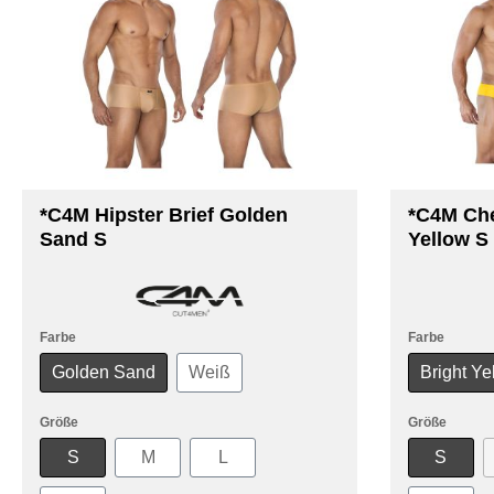
*C4M Hipster Brief Golden
*C4M Che
Sand S
Yellow S
Farbe
Farbe
Golden Sand
Weiß
Bright Ye
Größe
Größe
S
M
L
S