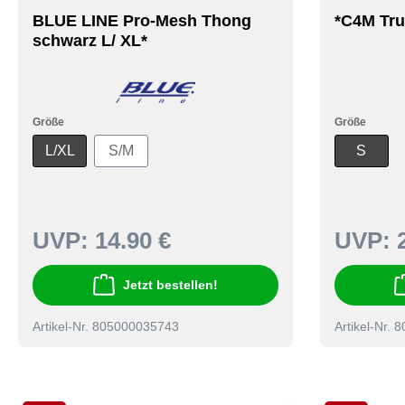
BLUE LINE Pro-Mesh Thong
*C4M Tru
schwarz L/ XL*
Größe
Größe
L/XL
S/M
S
UVP:
14.90 €
UVP:
Jetzt bestellen!
Artikel-Nr. 805000035743
Artikel-Nr.