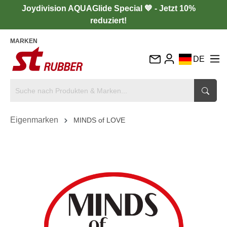
Joydivision AQUAGlide Special 💙 - Jetzt 10%
reduziert!
MARKEN
DE
EN
FR
IT
Eigenmarken
MINDS of LOVE
ES