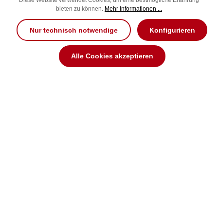
Diese Website verwendet Cookies, um eine bestmögliche Erfahrung
bieten zu können.
Mehr Informationen ...
Sale
Nur technisch notwendige
Konfigurieren
Alle Cookies akzeptieren
*MINDS of LOVE Breno lila
ST RUBBER Marke
Farbe