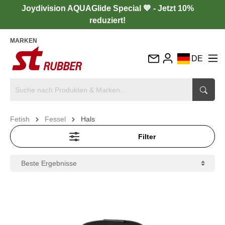
Joydivision AQUAGlide Special 💙 - Jetzt 10%
reduziert!
MARKEN
DE
EN
FR
IT
Fetish
Fessel
Hals
ES
Filter