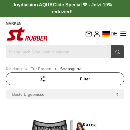
Joydivision AQUAGlide Special 💙 - Jetzt 10%
reduziert!
MARKEN
DE
EN
FR
IT
Kleidung
Für Frauen
Strapsgürtel
ES
Filter