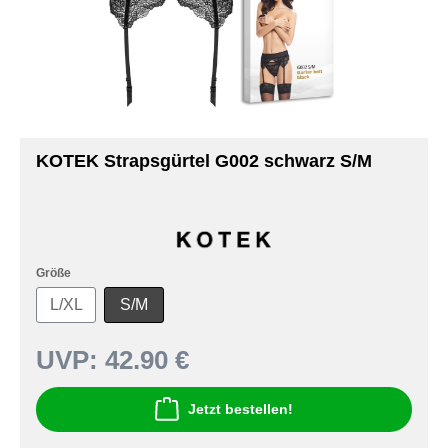
KOTEK Strapsgürtel G002 schwarz S/M
Größe
L/XL
S/M
UVP:
42.90 €
Jetzt bestellen!