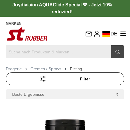
Joydivision AQUAGlide Special 💙 - Jetzt 10%
reduziert!
MARKEN
DE
EN
FR
IT
Drogerie
Cremes / Sprays
Fisting
ES
Filter