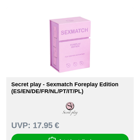
Secret play - Sexmatch Foreplay Edition
(ES/EN/DE/FR/NL/PT/IT/PL)
UVP:
17.95 €