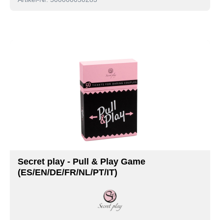
Secret play - Pull & Play Game
(ES/EN/DE/FR/NL/PT/IT)