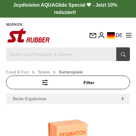
Joydivision AQUAGlide Special 💙 - Jetzt 10%
reduziert!
MARKEN
DE
EN
FR
IT
Food & Fun
Spiele
Kartenspiele
ES
Filter