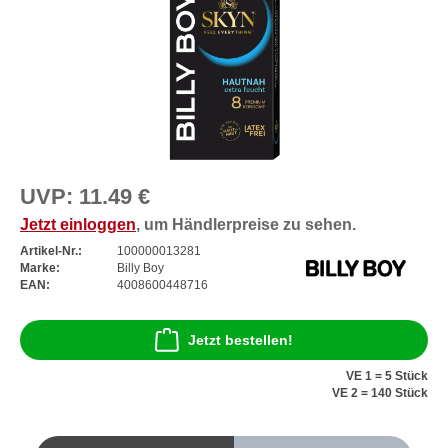
UVP:
11.49 €
Jetzt einloggen
, um Händlerpreise zu sehen.
Artikel-Nr.:
100000013281
Marke:
Billy Boy
EAN:
4008600448716
Jetzt bestellen!
VE 1 = 5 Stück
VE 2 = 140 Stück