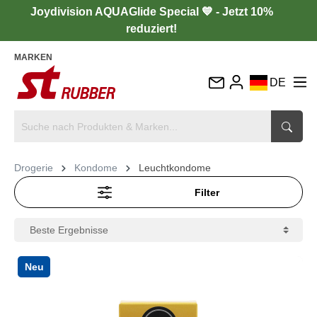
Joydivision AQUAGlide Special 💙 - Jetzt 10%
reduziert!
MARKEN
DE
EN
FR
IT
Drogerie
Kondome
Leuchtkondome
ES
Filter
Neu