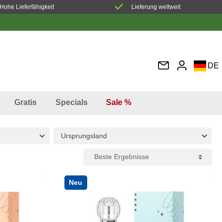
Hohe Lieferfähigkeit
Lieferung weltweit
DE
EN
FR
Gratis
Specials
Sale %
IT
ES
Ursprungsland
Neu