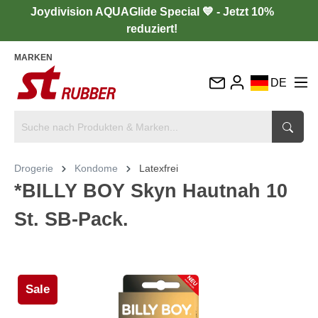
Joydivision AQUAGlide Special 💙 - Jetzt 10%
reduziert!
MARKEN
DE
EN
FR
IT
Drogerie
Kondome
Latexfrei
ES
*BILLY BOY Skyn Hautnah 10
St. SB-Pack.
Sale