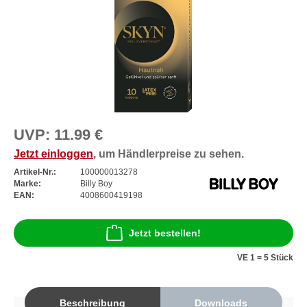
UVP:
11.99 €
Jetzt einloggen
, um Händlerpreise zu sehen.
Artikel-Nr.:
100000013278
Marke:
Billy Boy
EAN:
4008600419198
Jetzt bestellen!
VE 1 = 5 Stück
Beschreibung
Downloads