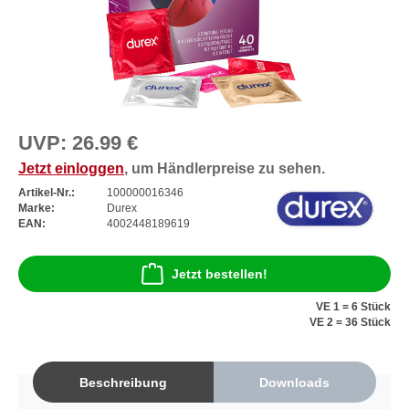
UVP:
26.99 €
Jetzt einloggen
, um Händlerpreise zu sehen.
Artikel-Nr.:
100000016346
Marke:
Durex
EAN:
4002448189619
Jetzt bestellen!
VE 1 = 6 Stück
VE 2 = 36 Stück
Beschreibung
Downloads