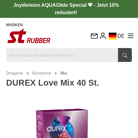
Joydivision AQUAGlide Special 💙 - Jetzt 10%
reduziert!
MARKEN
DE
EN
FR
IT
Drogerie
Kondome
Mix
ES
DUREX Love Mix 40 St.