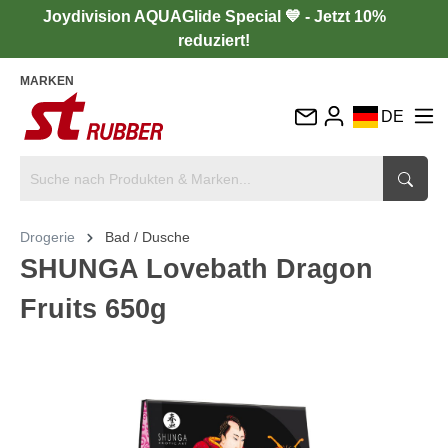
Joydivision AQUAGlide Special 💙 - Jetzt 10%
reduziert!
MARKEN
DE
EN
FR
IT
Drogerie
Bad / Dusche
ES
SHUNGA Lovebath Dragon
Fruits 650g