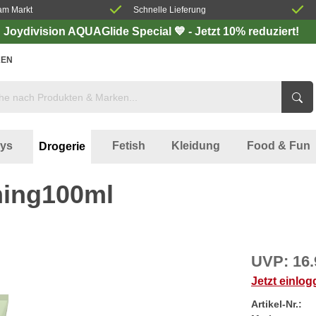
am Markt
Schnelle Lieferung
Joydivision AQUAGlide Special 💙 - Jetzt 10% reduziert!
EN
oys
Fetish
Kleidung
Food & Fun
Drogerie
ming100ml
UVP:
16.
Jetzt einlo
Artikel-Nr.: