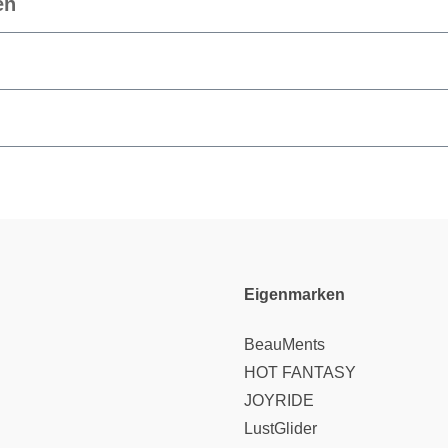
en
Eigenmarken
BeauMents
HOT FANTASY
JOYRIDE
LustGlider