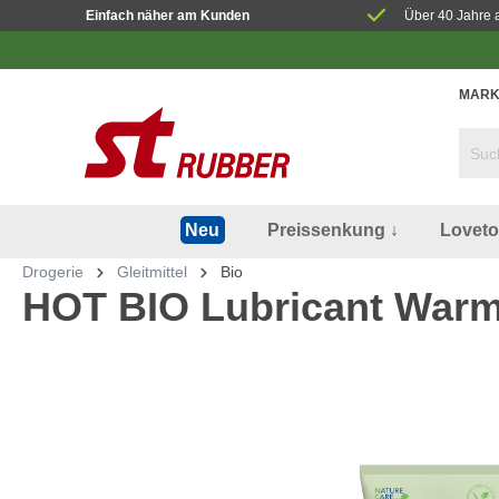
Einfach näher am Kunden
Über 40 Jahre 
MARK
Preissenkung ↓
Lovet
Neu
Drogerie
Gleitmittel
Bio
HOT BIO Lubricant War