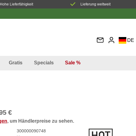
Hohe Lieferfähigkeit
Lieferung weltweit
DE
EN
FR
Gratis
Specials
Sale %
IT
ES
95 €
ggen
, um Händlerpreise zu sehen.
300000090748