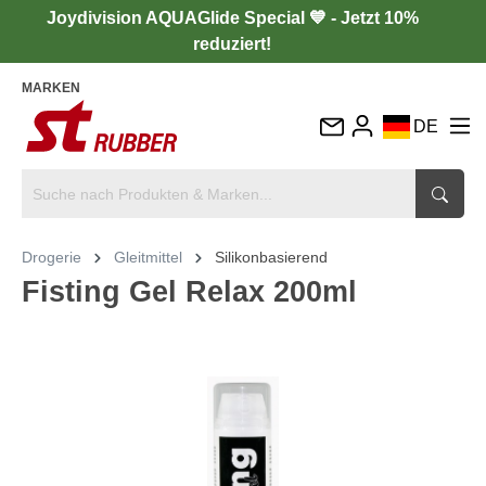
Joydivision AQUAGlide Special 💙 - Jetzt 10%
reduziert!
MARKEN
DE
EN
FR
IT
Drogerie
Gleitmittel
Silikonbasierend
ES
Fisting Gel Relax 200ml