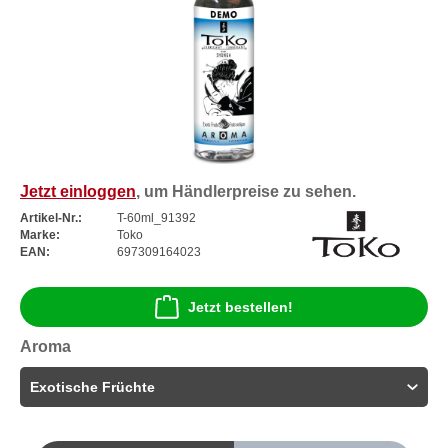
Jetzt einloggen
, um Händlerpreise zu sehen.
Artikel-Nr.:
T-60ml_91392
Marke:
Toko
EAN:
697309164023
Jetzt bestellen!
Aroma