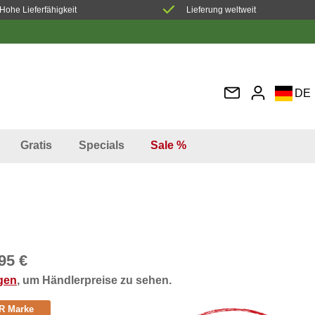
Hohe Lieferfähigkeit
Lieferung weltweit
DE
EN
FR
Gratis
Specials
Sale %
IT
ES
95 €
ggen
, um Händlerpreise zu sehen.
R Marke