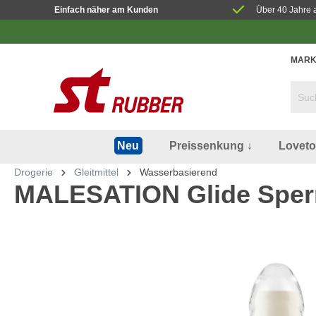
Einfach näher am Kunden
Über 40 Jahre 
MARK
Preissenkung ↓
Lovet
Neu
Drogerie
Gleitmittel
Wasserbasierend
MALESATION Glide Sper