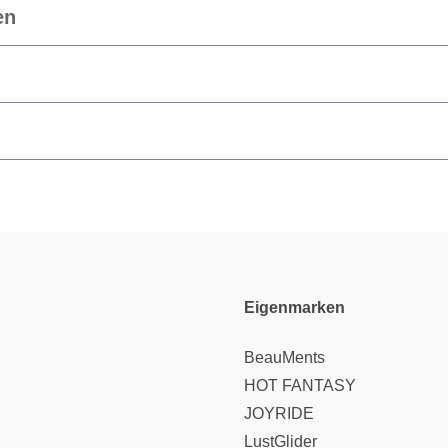
en
Eigenmarken
BeauMents
HOT FANTASY
JOYRIDE
LustGlider