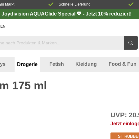
am Markt
Schnelle Lieferung
Joydivision AQUAGlide Special 💙 - Jetzt 10% reduziert!
EN
oys
Fetish
Kleidung
Food & Fun
Drogerie
m 175 ml
UVP:
20.
Jetzt einlo
ST RUBBE