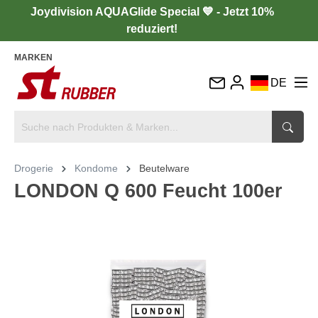
Joydivision AQUAGlide Special 💙 - Jetzt 10%
reduziert!
MARKEN
DE
EN
FR
IT
Drogerie
Kondome
Beutelware
ES
LONDON Q 600 Feucht 100er