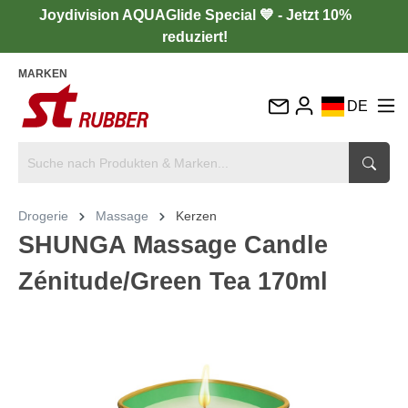
Joydivision AQUAGlide Special 💙 - Jetzt 10%
reduziert!
MARKEN
DE
EN
FR
IT
Drogerie
Massage
Kerzen
ES
SHUNGA Massage Candle
Zénitude/Green Tea 170ml