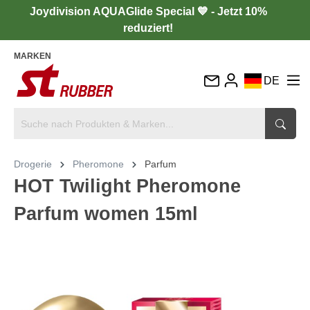
Joydivision AQUAGlide Special 💙 - Jetzt 10%
reduziert!
MARKEN
DE
EN
FR
IT
Drogerie
Pheromone
Parfum
ES
HOT Twilight Pheromone
Parfum women 15ml