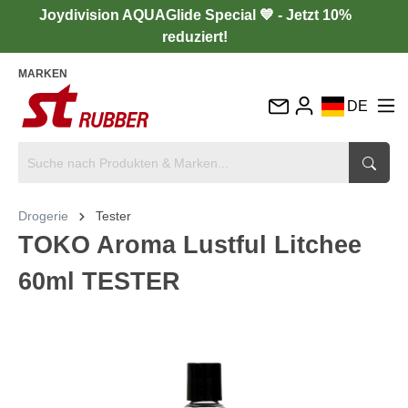
Joydivision AQUAGlide Special 💙 - Jetzt 10%
reduziert!
MARKEN
DE
EN
FR
IT
Drogerie
Tester
ES
TOKO Aroma Lustful Litchee
60ml TESTER