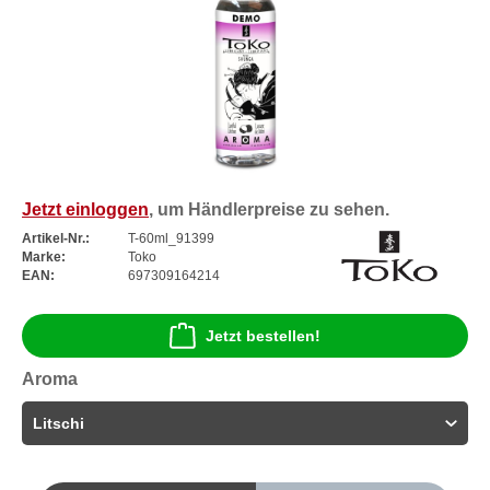
Jetzt einloggen
, um Händlerpreise zu sehen.
Artikel-Nr.:
T-60ml_91399
Marke:
Toko
EAN:
697309164214
Jetzt bestellen!
Aroma