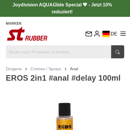
Joydivision AQUAGlide Special 💙 - Jetzt 10%
reduziert!
MARKEN
DE
EN
FR
IT
Drogerie
Cremes / Sprays
Anal
ES
EROS 2in1 #anal #delay 100ml