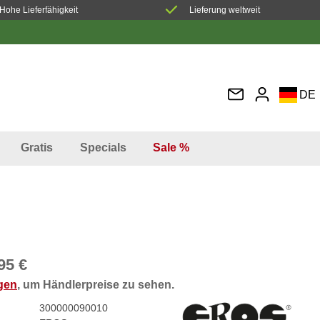
Hohe Lieferfähigkeit
Lieferung weltweit
DE
EN
FR
Gratis
Specials
Sale %
IT
ES
95 €
ggen
, um Händlerpreise zu sehen.
300000090010