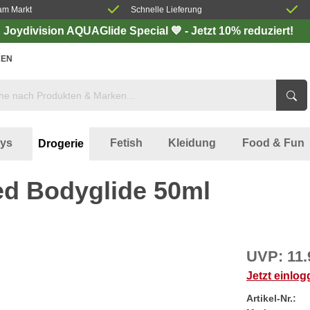
am Markt
Schnelle Lieferung
Joydivision AQUAGlide Special 💙 - Jetzt 10% reduziert!
EN
oys
Fetish
Kleidung
Food & Fun
Drogerie
d Bodyglide 50ml
UVP:
11.
Jetzt einlo
Artikel-Nr.: