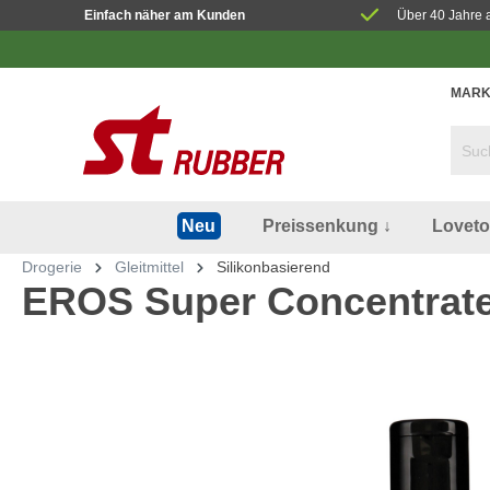
Einfach näher am Kunden
Über 40 Jahre 
MARK
Preissenkung ↓
Lovet
Neu
Drogerie
Gleitmittel
Silikonbasierend
EROS Super Concentrate