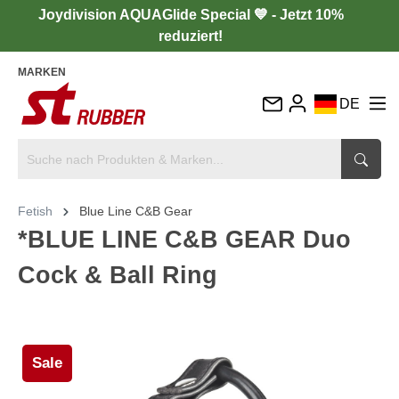
Joydivision AQUAGlide Special 💙 - Jetzt 10%
reduziert!
MARKEN
DE
EN
FR
IT
Fetish
Blue Line C&B Gear
ES
*BLUE LINE C&B GEAR Duo
Cock & Ball Ring
Sale