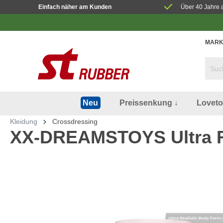
Einfach näher am Kunden
Über 40 Jahre 
MARK
Preissenkung ↓
Lovet
Neu
Kleidung
Crossdressing
XX-DREAMSTOYS Ultra Re