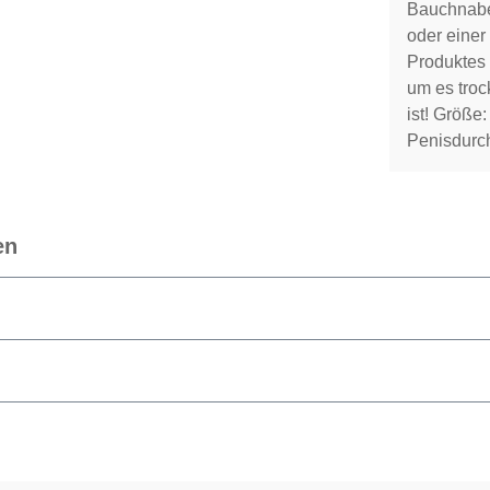
Bauchnabe
oder einer
Produktes 
um es troc
ist! Größe
Penisdurc
en