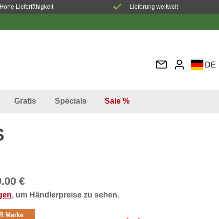
Hohe Lieferfähigkeit
Lieferung weltweit
DE
EN
FR
Gratis
Specials
Sale %
IT
ES
S
.00 €
ggen
, um Händlerpreise zu sehen.
R Marke