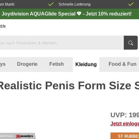
am Markt
Schnelle Lieferung
Joydivision AQUAGlide Special 💙 - Jetzt 10% reduziert!
EN
oys
Drogerie
Fetish
Food & Fun
Kleidung
alistic Penis Form Size 
UVP:
199
Jetzt einlo
ST RUBBE