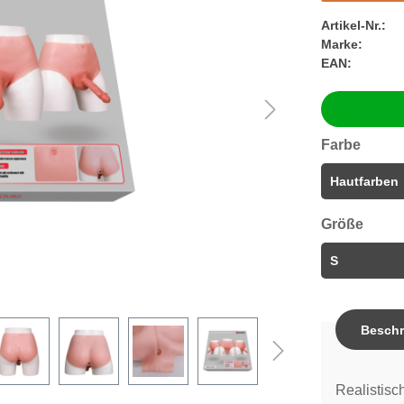
Artikel-Nr.:
Marke:
EAN:
Farbe
Größe
Beschr
Realistisc