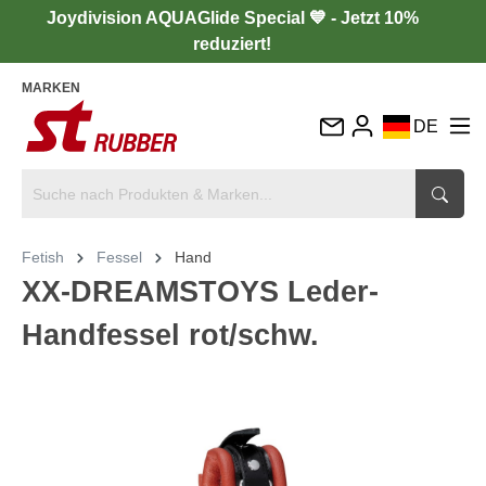
Joydivision AQUAGlide Special 💙 - Jetzt 10%
reduziert!
MARKEN
DE
EN
FR
IT
Fetish
Fessel
Hand
ES
XX-DREAMSTOYS Leder-
Handfessel rot/schw.