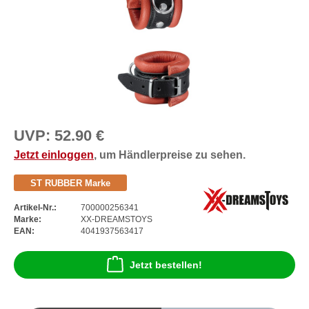
UVP:
52.90 €
Jetzt einloggen
, um Händlerpreise zu sehen.
ST RUBBER Marke
Artikel-Nr.:
700000256341
Marke:
XX-DREAMSTOYS
EAN:
4041937563417
Jetzt bestellen!