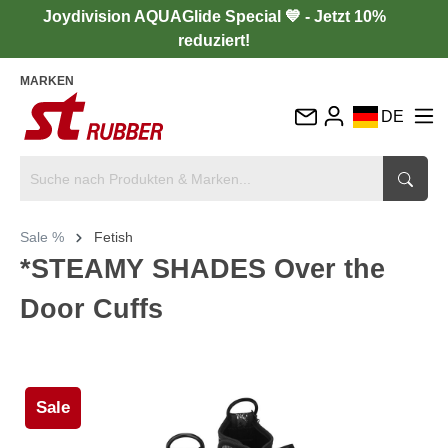
Joydivision AQUAGlide Special 💙 - Jetzt 10%
reduziert!
MARKEN
DE
EN
FR
IT
Sale %
Fetish
ES
*STEAMY SHADES Over the
Door Cuffs
Sale