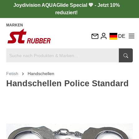
Joydivision AQUAGlide Special 💙 - Jetzt 10%
reduziert!
MARKEN
DE
EN
FR
IT
Fetish
Handschellen
ES
Handschellen Police Standard