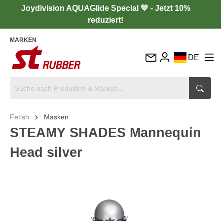
Joydivision AQUAGlide Special 💙 - Jetzt 10%
reduziert!
MARKEN
DE
EN
FR
IT
Fetish
Masken
ES
STEAMY SHADES Mannequin
Head silver