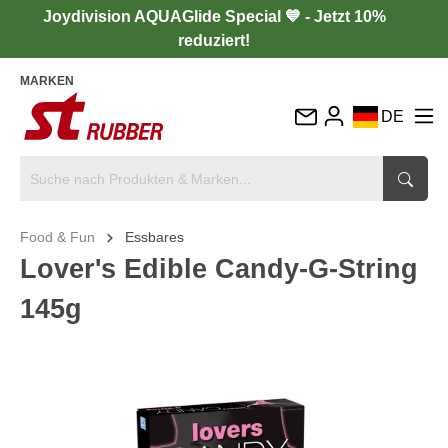
Joydivision AQUAGlide Special 💙 - Jetzt 10%
reduziert!
MARKEN
DE
EN
FR
IT
Food & Fun
Essbares
ES
Lover's Edible Candy-G-String
145g