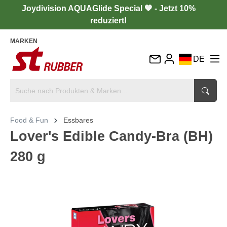
Joydivision AQUAGlide Special 💙 - Jetzt 10%
reduziert!
MARKEN
DE
EN
FR
IT
Food & Fun
Essbares
ES
Lover's Edible Candy-Bra (BH)
280 g