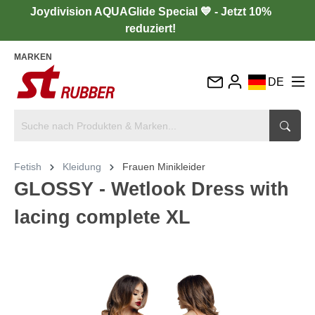
Joydivision AQUAGlide Special 💙 - Jetzt 10%
reduziert!
MARKEN
DE
EN
FR
IT
Fetish
Kleidung
Frauen Minikleider
ES
GLOSSY - Wetlook Dress with
lacing complete XL