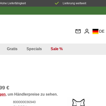
Hohe Lieferfähigkeit
Lieferung weltweit
DE
EN
FR
Gratis
Specials
Sale %
IT
ES
99 €
ggen
, um Händlerpreise zu sehen.
800000036940