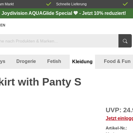
am Markt
Schnelle Lieferung
Joydivision AQUAGlide Special 💙 - Jetzt 10% reduziert!
EN
oys
Drogerie
Fetish
Food & Fun
Kleidung
irt with Panty S
UVP:
24.
Jetzt einlo
Artikel-Nr.: