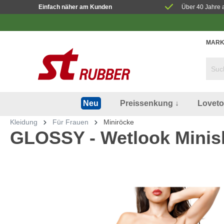
Einfach näher am Kunden
Über 40 Jahre 
MARK
Preissenkung ↓
Lovet
Neu
Kleidung
Für Frauen
Miniröcke
GLOSSY - Wetlook Minisk