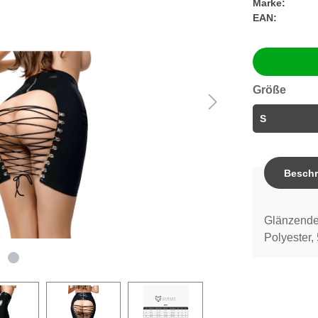
Marke:
EAN:
Größe
Beschr
Glänzende
Polyester,