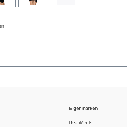
en
Eigenmarken
BeauMents