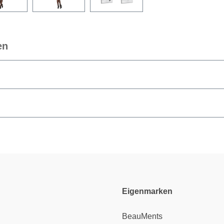
en
Eigenmarken
BeauMents