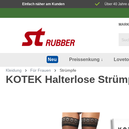
Einfach näher am Kunden
Über 40 Jahre 
MARK
Preissenkung ↓
Lovet
Neu
Kleidung
Für Frauen
Strümpfe
KOTEK Halterlose Strüm