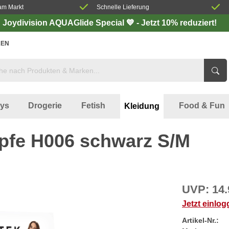
am Markt
Schnelle Lieferung
Joydivision AQUAGlide Special 💙 - Jetzt 10% reduziert!
EN
oys
Drogerie
Fetish
Food & Fun
Kleidung
pfe H006 schwarz S/M
UVP:
14.
Jetzt einlo
Artikel-Nr.: