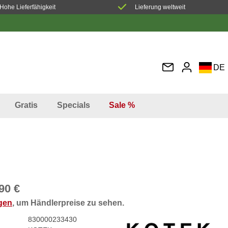
Hohe Lieferfähigkeit
Lieferung weltweit
DE
EN
FR
Gratis
Specials
Sale %
IT
ES
90 €
ggen
, um Händlerpreise zu sehen.
830000233430