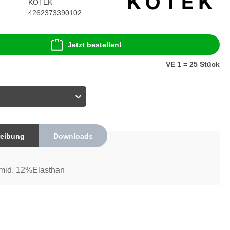
KOTEK
4262373390102
Jetzt bestellen!
VE 1 = 25 Stück
eibung
Downloads
id, 12%Elasthan