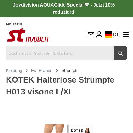
Joydivision AQUAGlide Special 💙 - Jetzt 10%
reduziert!
MARKEN
DE
EN
FR
IT
Kleidung
Für Frauen
Strümpfe
ES
KOTEK Halterlose Strümpfe
H013 visone L/XL