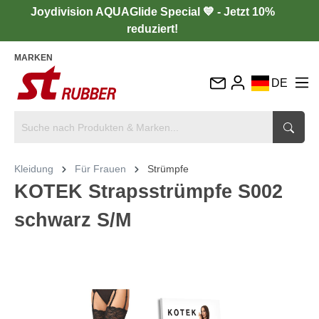
Joydivision AQUAGlide Special 💙 - Jetzt 10%
reduziert!
MARKEN
DE
EN
FR
IT
Kleidung
Für Frauen
Strümpfe
ES
KOTEK Strapsstrümpfe S002
schwarz S/M