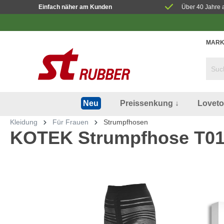
Einfach näher am Kunden
Über 40 Jahre 
MARK
Preissenkung ↓
Lovet
Neu
Kleidung
Für Frauen
Strumpfhosen
KOTEK Strumpfhose T01