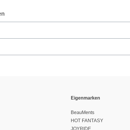
en
Eigenmarken
BeauMents
HOT FANTASY
JOYRIDE