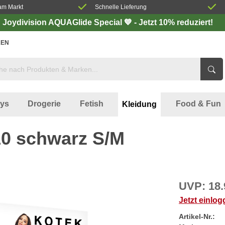
am Markt
Schnelle Lieferung
Joydivision AQUAGlide Special 💙 - Jetzt 10% reduziert!
EN
oys
Drogerie
Fetish
Food & Fun
Kleidung
0 schwarz S/M
UVP:
18.
Jetzt einlo
Artikel-Nr.: