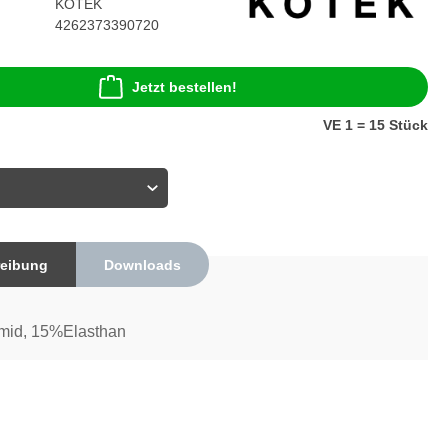
KOTEK
4262373390720
Jetzt bestellen!
VE 1 = 15 Stück
eibung
Downloads
id, 15%Elasthan