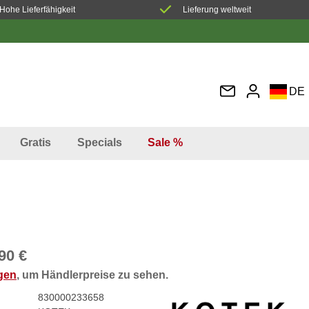
Hohe Lieferfähigkeit
Lieferung weltweit
DE
EN
FR
Gratis
Specials
Sale %
IT
ES
90 €
ggen
, um Händlerpreise zu sehen.
830000233658