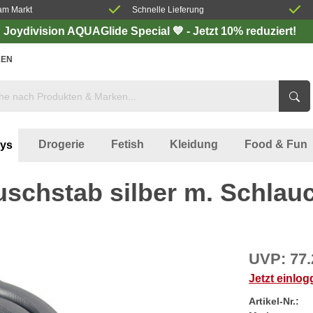
am Markt
Schnelle Lieferung
Joydivision AQUAGlide Special 💙 - Jetzt 10% reduziert!
EN
Drogerie
Fetish
Kleidung
Food & Fun
oys
schstab silber m. Schlau
UVP:
77.
Jetzt einlo
Artikel-Nr.: