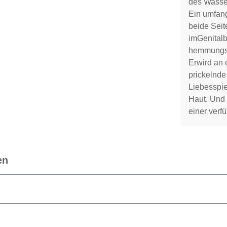
des Wasser
Ein umfang
beide Seit
imGenitalb
hemmungsl
Erwird an
prickelnde
Liebesspie
Haut. Und 
einer verf
en