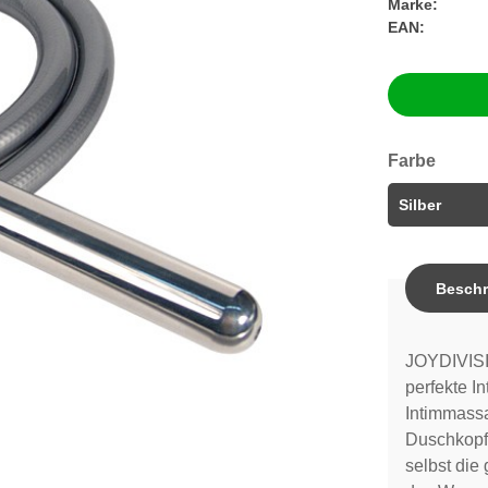
Marke:
EAN:
Farbe
Beschr
JOYDIVISI
perfekte I
Intimmassa
Duschkopf
selbst di