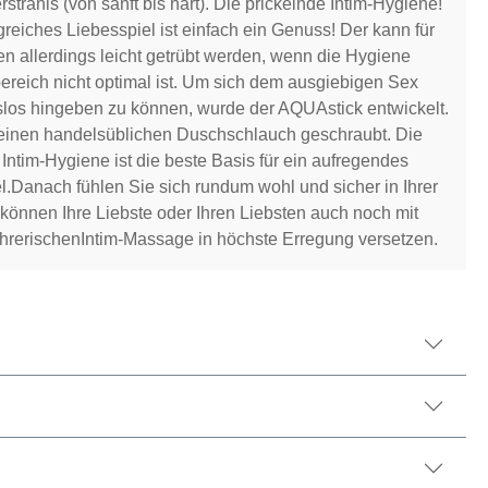
strahls (von sanft bis hart). Die prickelnde Intim-Hygiene!
reiches Liebesspiel ist einfach ein Genuss! Der kann für
en allerdings leicht getrübt werden, wenn die Hygiene
ereich nicht optimal ist. Um sich dem ausgiebigen Sex
os hingeben zu können, wurde der AQUAstick entwickelt.
 einen handelsüblichen Duschschlauch geschraubt. Die
 Intim-Hygiene ist die beste Basis für ein aufregendes
l.Danach fühlen Sie sich rundum wohl und sicher in Ihrer
können Ihre Liebste oder Ihren Liebsten auch noch mit
ührerischenIntim-Massage in höchste Erregung versetzen.