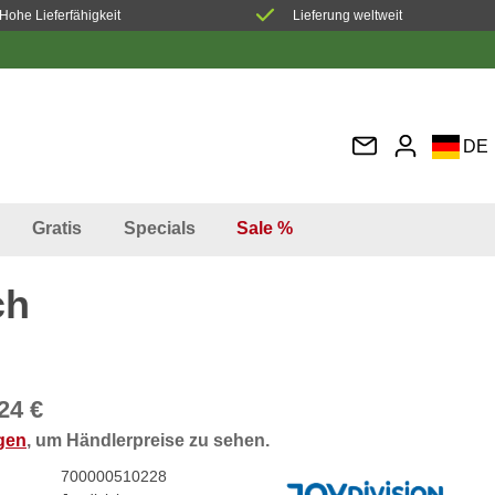
Hohe Lieferfähigkeit
Lieferung weltweit
DE
EN
FR
Gratis
Specials
Sale %
IT
ES
ch
24 €
ggen
, um Händlerpreise zu sehen.
700000510228