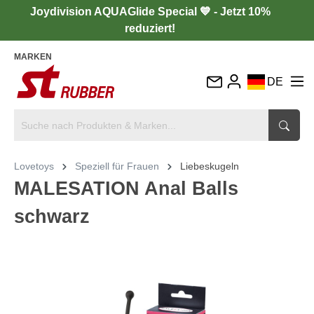
Joydivision AQUAGlide Special 💙 - Jetzt 10%
reduziert!
MARKEN
DE
EN
FR
IT
Lovetoys
Speziell für Frauen
Liebeskugeln
ES
MALESATION Anal Balls
schwarz