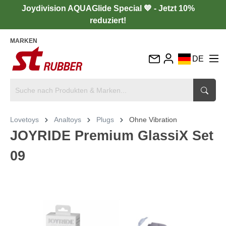
Joydivision AQUAGlide Special 💙 - Jetzt 10%
reduziert!
MARKEN
DE
EN
FR
IT
Lovetoys
Analtoys
Plugs
Ohne Vibration
ES
JOYRIDE Premium GlassiX Set
09