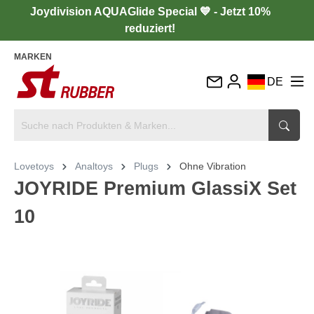
Joydivision AQUAGlide Special 💙 - Jetzt 10%
reduziert!
MARKEN
DE
EN
FR
IT
Lovetoys
Analtoys
Plugs
Ohne Vibration
ES
JOYRIDE Premium GlassiX Set
10