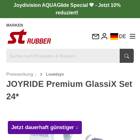
Joydivision AQUAGlide Special 💙 - Jetzt 10%
reduziert!
MARKEN
DE
EN
FR
IT
Preissenkung ↓
Lovetoys
ES
JOYRIDE Premium GlassiX Set
24*
Jetzt dauerhaft günstiger ↓