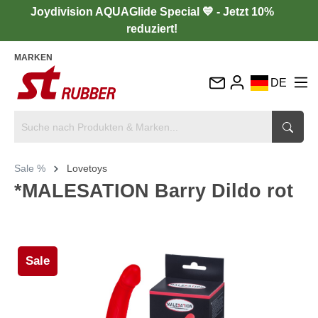
Joydivision AQUAGlide Special 💙 - Jetzt 10%
reduziert!
MARKEN
DE
EN
FR
IT
Sale %
Lovetoys
ES
*MALESATION Barry Dildo rot
Sale