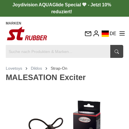
Joydivision AQUAGlide Special 💙 - Jetzt 10%
reduziert!
MARKEN
DE
EN
FR
IT
Lovetoys
Dildos
Strap-On
ES
MALESATION Exciter