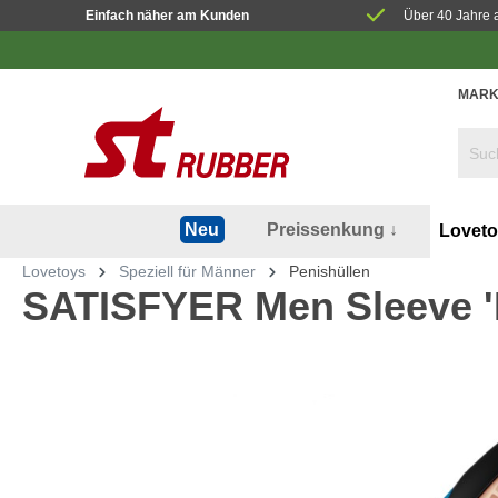
Einfach näher am Kunden
Über 40 Jahre 
MARK
Preissenkung ↓
Neu
Lovet
Lovetoys
Speziell für Männer
Penishüllen
SATISFYER Men Sleeve '