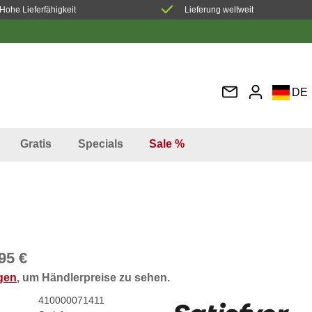
Hohe Lieferfähigkeit
Lieferung weltweit
DE
EN
FR
Gratis
Specials
Sale %
IT
ES
95 €
ggen
, um Händlerpreise zu sehen.
410000071411