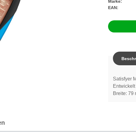
Marke:
EAN:
Beschr
Satisfyer 
Entwickel
Breite: 79
en