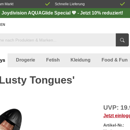
am Markt
Schnelle Lieferung
Joydivision AQUAGlide Special 💙 - Jetzt 10% reduziert!
EN
Drogerie
Fetish
Kleidung
Food & Fun
oys
Lusty Tongues'
UVP:
19.
Jetzt einlo
Artikel-Nr.: