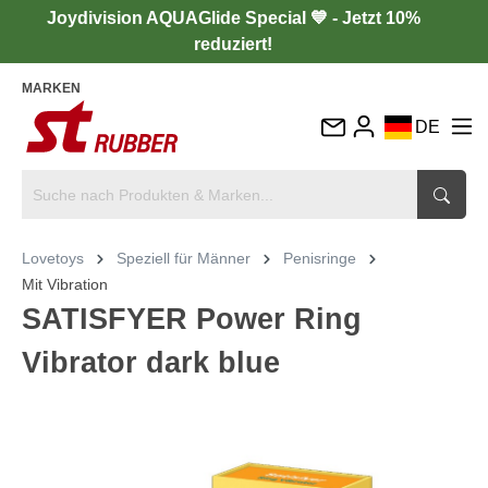
Joydivision AQUAGlide Special 💙 - Jetzt 10%
reduziert!
MARKEN
DE
EN
FR
IT
Lovetoys
Speziell für Männer
Penisringe
ES
Mit Vibration
SATISFYER Power Ring
Vibrator dark blue